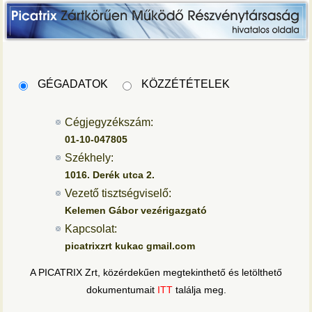
GÉGADATOK
KÖZZÉTÉTELEK
Cégjegyzékszám:
01-10-047805
Székhely:
1016. Derék utca 2.
Vezető tisztségviselő:
Kelemen Gábor vezérigazgató
Kapcsolat:
picatrixzrt kukac gmail.com
A PICATRIX Zrt, közérdekűen megtekinthető és letölthető
dokumentumait
ITT
találja meg.